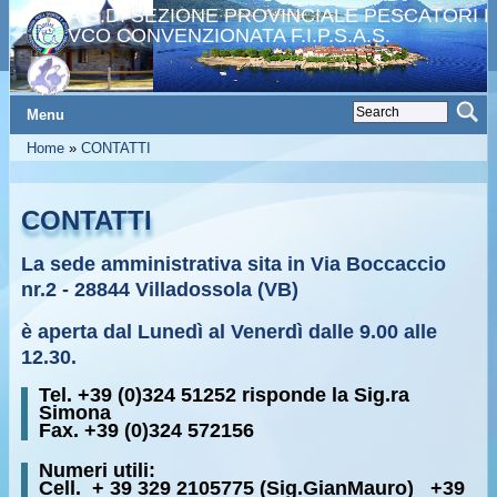
A.S.D. SEZIONE PROVINCIALE PESCATORI 
VCO CONVENZIONATA F.I.P.S.A.S.
Menu
Home
»
CONTATTI
CONTATTI
La sede amministrativa sita in Via Boccaccio
nr.2 - 28844 Villadossola (VB)
è aperta dal Lunedì al Venerdì dalle 9.00 alle
12.30.
Tel. +39 (0)324 51252 risponde la Sig.ra
Simona
Fax. +39 (0)324 572156
Numeri utili:
Cell. + 39 329 2105775 (Sig.GianMauro) +39