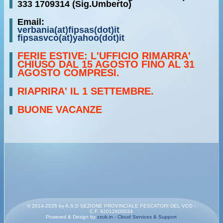
333 1709314 (Sig.Umberto)
Email:
verbania(at)fipsas(dot)it
fipsasvco(at)yahoo(dot)it
FERIE ESTIVE: L'UFFICIO RIMARRA'
CHIUSO DAL 15 AGOSTO FINO AL 31
AGOSTO COMPRESI.
RIAPRIRA' IL 1 SETTEMBRE.
BUONE VACANZE
© 2014-2026 by A.S.D SEZIONE PROVINCIALE PESCATORI DEL VCO -
C.F. 92012600034
Powered & Design by
zzuk.in - Cloud Services & Support